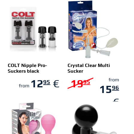
€
(Grundpreis: 1,69 € / Stück)
COLT Nipple Pro-
Crystal Clear Multi
Suckers black
Sucker
ZUM SHOP
ZUM SHOP
12
€
19
from
95
95
15
from
96
€