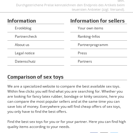
sein.
Durchgestrichene Preise kennzeichnen den Endpreis des Artikels beim
teuersten Anbieter (zzgl. Versand).
Information
Information for sellers
Erotikblog
Your own items
Partnercheck
Ranking-Infos
About us
Partnerprogramm
Legal notice
Press
Datenschutz
Partners
Comparison of sex toys
We are a specialized website to compare the best available sex toys.
Within few clicks you will find what you are searching for. Whether you
are looking for fancy latex rubber, bondage or kinky sessions, here you
can compare the most popular sellers and at the same time you can
save lots of money. Everywhere you will find cheap offers of sex toys,
you only have to find the best offers.
Find the best sex toys for you or for your partner. Here you can find high
quality items according to your needs.