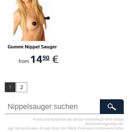
Gummi Nippel Sauger
14
€
90
ZUM SHOP
from
1
2
Preise sind Endpreise der Sextoy-Onlineshops beim letzten
Aktualisierungszeitpunkt,
zzgl. Versandkosten. Je nach Shop inkl. MwSt. Preis kann mittlerweile höher