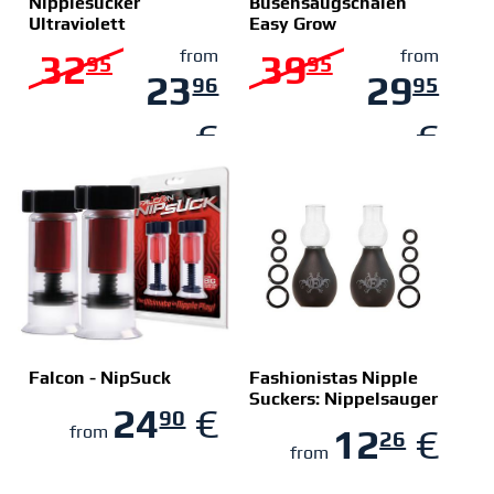
Nipplesucker
Busensaugschalen
Ultraviolett
Easy Grow
ZUM SHOP
ZUM SHOP
32
from
39
from
95
95
23
29
96
95
€
€
Falcon - NipSuck
Fashionistas Nipple
Suckers: Nippelsauger
24
€
90
ZUM SHOP
ZUM SHOP
12
€
from
26
from