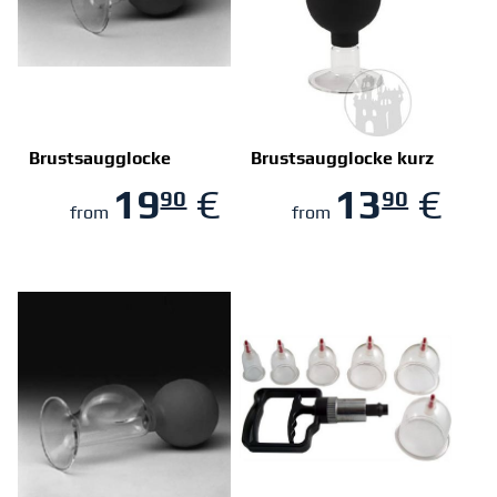
Brustsaugglocke
Brustsaugglocke kurz
19
€
13
€
90
90
ZUM SHOP
ZUM SHOP
from
from