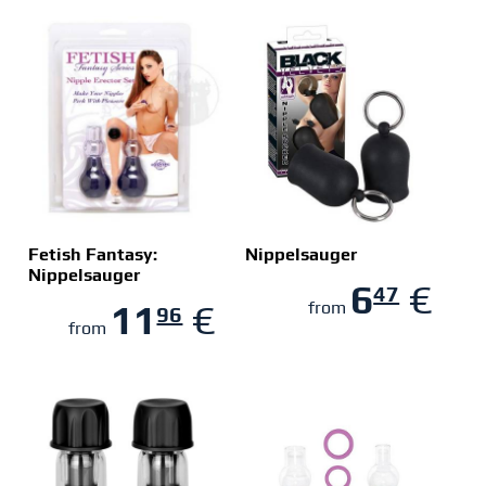
Fetish Fantasy:
Nippelsauger
Nippelsauger
6
€
47
ZUM SHOP
ZUM SHOP
11
€
from
96
from