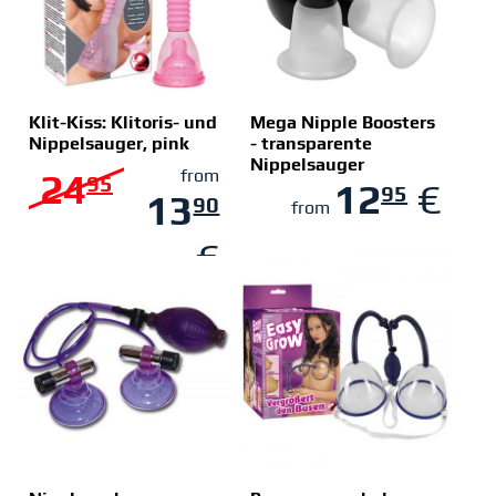
Klit-Kiss: Klitoris- und
Mega Nipple Boosters
Nippelsauger, pink
- transparente
Nippelsauger
ZUM SHOP
ZUM SHOP
24
from
95
12
€
95
13
90
from
€