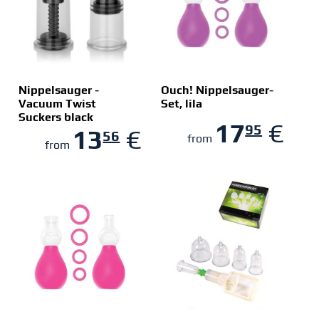
Nippelsauger -
Ouch! Nippelsauger-
Vacuum Twist
Set, lila
Suckers black
ZUM SHOP
ZUM SHOP
17
€
95
13
€
56
from
from