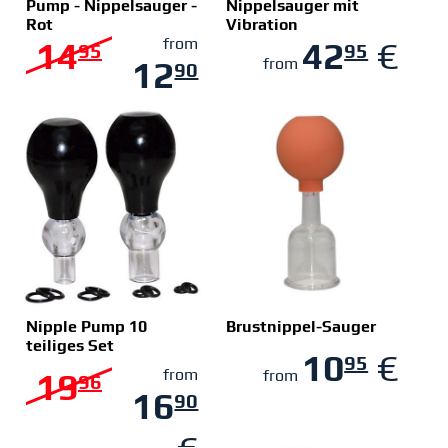
Pump - Nippelsauger -
Nippelsauger mit
Rot
Vibration
ZUM SHOP
ZUM SHOP
14
from
42
€
95
95
12
from
90
€
Nipple Pump 10
Brustnippel-Sauger
teiliges Set
10
€
95
ZUM SHOP
ZUM SHOP
19
from
from
96
16
90