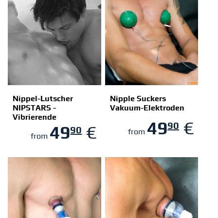
Nippel-Lutscher
Nipple Suckers
NIPSTARS -
Vakuum-Elektroden
Vibrierende
ZUM SHOP
ZUM SHOP
49
€
90
Nippelsauger
49
€
90
from
from