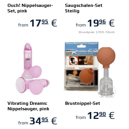
Ouch! Nippelsauger-
Saugschalen-Set
Set, pink
5teilig
ZUM SHOP
ZUM SHOP
17
€
19
€
95
96
from
from
(Grundpreis: 3,99 € / Stück)
Vibrating Dreams:
Brustnippel-Set
Nippelsauger, pink
12
€
90
ZUM SHOP
ZUM SHOP
34
€
from
95
from