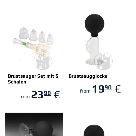
Brustsauger Set mit 5
Brustsaugglocke
Schalen
19
€
90
ZUM SHOP
ZUM SHOP
23
€
from
90
from