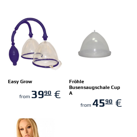
Easy Grow
Fröhle
Busensaugschale Cup
39
€
90
A
ZUM SHOP
ZUM SHOP
from
45
€
90
from