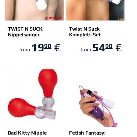
TWIST N SUCK
Twist N Suck
Nippelsauger
Komplett-Set
ZUM SHOP
ZUM SHOP
19
€
54
€
90
90
from
from
Bad Kitty Nipple
Fetish Fantasy: