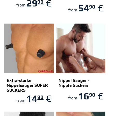
29
€
90
ZUM SHOP
ZUM SHOP
54
€
from
90
from
Extra-starke
Nippel Sauger -
Nippelsauger SUPER
Nipple Suckers
SUCKERS
ZUM SHOP
ZUM SHOP
16
€
90
14
€
90
from
from