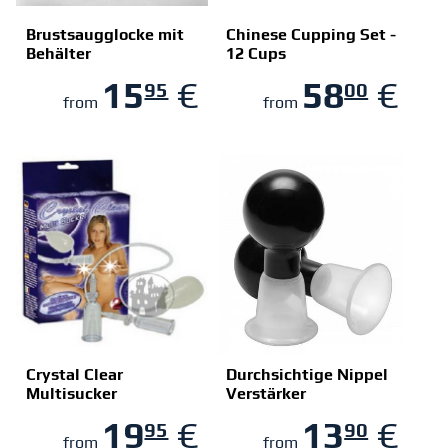
Brustsaugglocke mit
Chinese Cupping Set -
Behälter
12 Cups
ZUM SHOP
ZUM SHOP
15
€
58
€
95
00
from
from
Crystal Clear
Durchsichtige Nippel
Multisucker
Verstärker
ZUM SHOP
ZUM SHOP
19
€
13
€
95
90
from
from