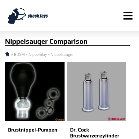
≡
Nippelsauger Comparison
»
BDSM
»
Nippelplay
»
Nippelsauger
Brustnippel-Pumpen
Dr. Cock
Brustwarzenzylinder