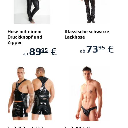
Hose mit einem
Klassische schwarze
Druckknopf und
Lackhose
Zipper
ZUM SHOP
ZUM SHOP
73
€
95
89
€
95
ab
ab