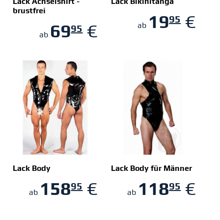
Lack Achselshirt -
Lack Bikinitanga
brustfrei
19
€
95
ZUM SHOP
ZUM SHOP
69
€
ab
95
ab
Lack Body
Lack Body für Männer
158
€
118
€
95
95
ZUM SHOP
ZUM SHOP
ab
ab