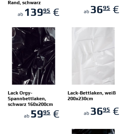
Rand, schwarz
ZUM SHOP
ZUM SHOP
36
€
95
140x200cm
139
€
95
ab
ab
Lack Orgy-
Lack-Bettlaken, weiß
Spannbettlaken,
200x230cm
schwarz 160x200cm
ZUM SHOP
ZUM SHOP
36
€
95
59
€
95
ab
ab