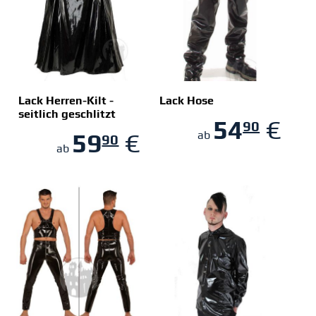
Lack Herren-Kilt -
Lack Hose
seitlich geschlitzt
54
€
90
ZUM SHOP
ZUM SHOP
59
€
ab
90
ab