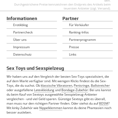
sein.
Durchgestrichene Preise kennzeichnen den Endpreis des Artikels beim
teuersten Anbieter (zzgl. Versand).
Informationen
Partner
Erotikblog
Für Verkäufer
Partnercheck
Ranking-Infos
Über uns
Partnerprogramm
Impressum
Presse
Datenschutz
Links
Sex Toys und Sexspielzeug
Wir haben uns auf den Vergleich der besten Sex-Toys spezialisiert, die
auf dem Markt verfügbar sind. Mit wenigen Klicks findest du die Sex-
Toys, die du suchst. Ob
klassische Vibratoren
,
Penisringe
,
Ballstretcher
oder ausgefallene
Latexkleidung
und
Bondage-Zubehör
: Bei uns kannst
du beim Kauf von Sextoys ausgewählte Sexspielzeug-Anbieter
vergleichen - und viel Geld sparen. Günstige Sextoys gibt es überall,
man muss nur den richtigen Partner finden. Oder stehst du auf
BDSM
?
Mit kinky Zubehör wie
Nippelklemmen
kannst du deine Phantasien noch
besser ausleben.