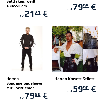
Bettlaken, weiß
79
€
95
180x220cm
ZUM SHOP
ZUM SHOP
ab
21
€
21
ab
Herren
Herren Korsett Stilett
Bondagelongsleeve
59
€
90
mit Lackriemen
ZUM SHOP
ZUM SHOP
ab
79
€
90
ab