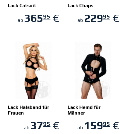
Lack Catsuit
Lack Chaps
365
€
229
€
95
95
ZUM SHOP
ZUM SHOP
ab
ab
Lack Halsband für
Lack Hemd für
Frauen
Männer
ZUM SHOP
ZUM SHOP
37
€
159
€
95
95
ab
ab