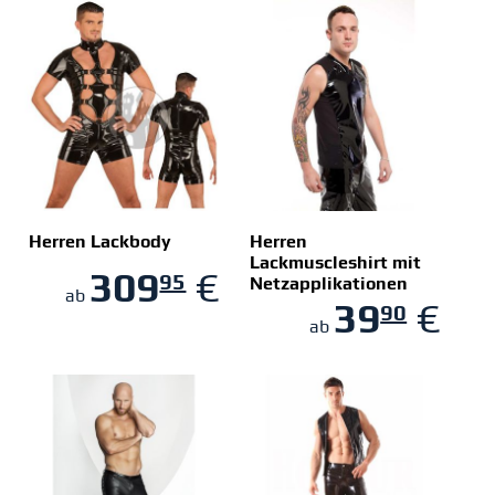
Herren Lackbody
Herren
Lackmuscleshirt mit
309
€
95
Netzapplikationen
ZUM SHOP
ZUM SHOP
ab
39
€
90
ab