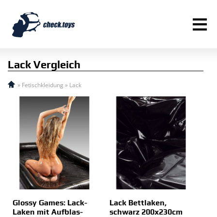
≡
Lack Vergleich
»
Fetischkleidung
»
Lack
Glossy Games: Lack-
Lack Bettlaken,
Laken mit Aufblas-
schwarz 200x230cm