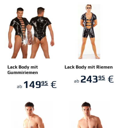
Lack Body mit
Lack Body mit Riemen
Gummiriemen
243
€
95
ZUM SHOP
ZUM SHOP
149
€
ab
95
ab