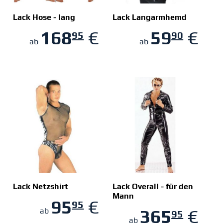
Lack Hose - lang
Lack Langarmhemd
168
€
59
€
95
90
ZUM SHOP
ZUM SHOP
ab
ab
Lack Netzshirt
Lack Overall - für den
Mann
95
€
95
ZUM SHOP
ZUM SHOP
365
€
ab
95
ab