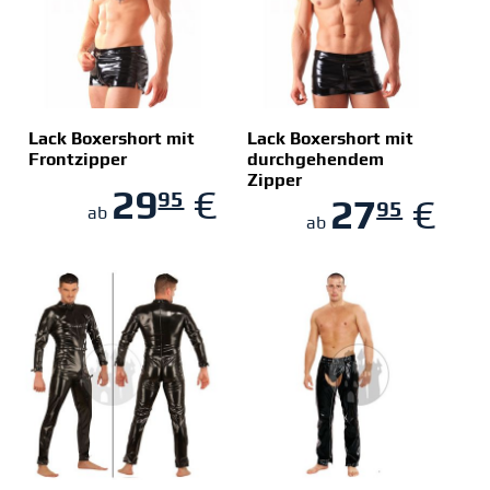
Lack Boxershort mit
Lack Boxershort mit
Frontzipper
durchgehendem
Zipper
ZUM SHOP
ZUM SHOP
29
€
95
27
€
95
ab
ab