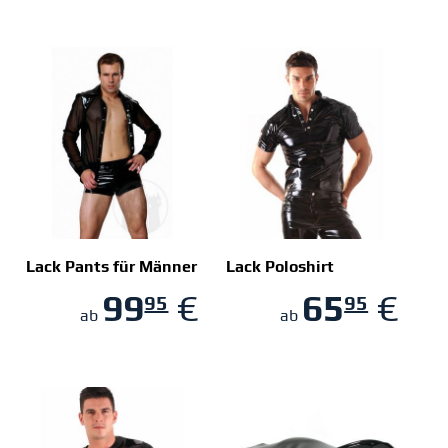
Lack Pants für Männer
Lack Poloshirt
99
€
65
€
95
95
ZUM SHOP
ZUM SHOP
ab
ab