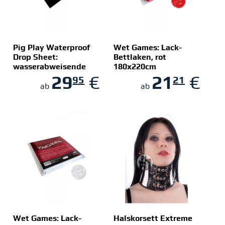
Pig Play Waterproof
Wet Games: Lack-
Drop Sheet:
Bettlaken, rot
wasserabweisende
180x220cm
ZUM SHOP
ZUM SHOP
Unterlage, schwarz
29
€
21
€
95
21
ab
ab
Wet Games: Lack-
Halskorsett Extreme