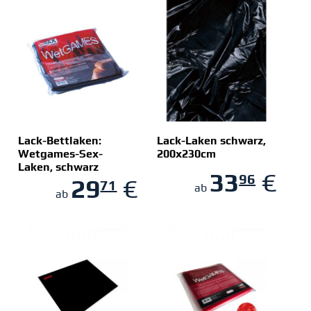
Lack-Bettlaken:
Lack-Laken schwarz,
Wetgames-Sex-
200x230cm
Laken, schwarz
ZUM SHOP
ZUM SHOP
33
€
96
180x220cm
29
€
71
ab
ab