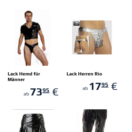
Lack Hemd für
Lack Herren Rio
Männer
17
€
95
ZUM SHOP
ZUM SHOP
73
€
ab
95
ab