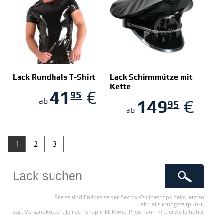
Lack Rundhals T-Shirt
Lack Schirmmütze mit
Kette
41
€
95
ZUM SHOP
ZUM SHOP
149
€
ab
95
ab
1
2
3
Preise sind Endpreise der Sextoy-Onlineshops beim letzten
Aktualisierungszeitpunkt,
zzgl. Versandkosten. Je nach Shop inkl. MwSt. Preis kann mittlerweile höher