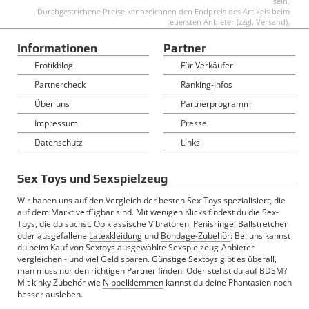
sein.
Durchgestrichene Preise kennzeichnen den Endpreis des Artikels beim
teuersten Anbieter (zzgl. Versand).
Informationen
Partner
Erotikblog
Für Verkäufer
Partnercheck
Ranking-Infos
Über uns
Partnerprogramm
Impressum
Presse
Datenschutz
Links
Sex Toys und Sexspielzeug
Wir haben uns auf den Vergleich der besten Sex-Toys spezialisiert, die
auf dem Markt verfügbar sind. Mit wenigen Klicks findest du die Sex-
Toys, die du suchst. Ob
klassische Vibratoren
,
Penisringe
,
Ballstretcher
oder ausgefallene
Latexkleidung
und
Bondage-Zubehör
: Bei uns kannst
du beim Kauf von Sextoys ausgewählte Sexspielzeug-Anbieter
vergleichen - und viel Geld sparen. Günstige Sextoys gibt es überall,
man muss nur den richtigen Partner finden. Oder stehst du auf
BDSM
?
Mit kinky Zubehör wie
Nippelklemmen
kannst du deine Phantasien noch
besser ausleben.