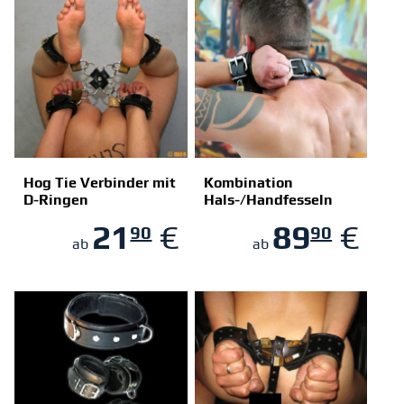
Hog Tie Verbinder mit
Kombination
D-Ringen
Hals-/Handfesseln
ZUM SHOP
ZUM SHOP
21
€
89
€
90
90
ab
ab