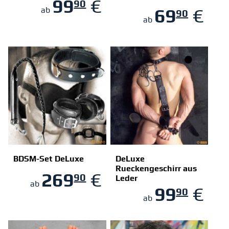
99
€
90
ZUM SHOP
69
€
ab
90
ab
BDSM-Set DeLuxe
DeLuxe
Rueckengeschirr aus
269
€
90
Leder
ZUM SHOP
ZUM SHOP
ab
99
€
90
ab