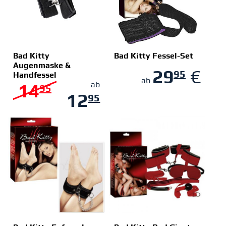
Bad Kitty
Bad Kitty Fessel-Set
Augenmaske &
29
€
95
Handfessel
ZUM SHOP
ZUM SHOP
ab
14
ab
95
12
95
€