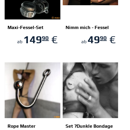
Maxi-Fessel-Set
Nimm mich - Fessel
149
€
49
€
90
90
ZUM SHOP
ZUM SHOP
ab
ab
Rope Master
Set ?Dunkle Bondage