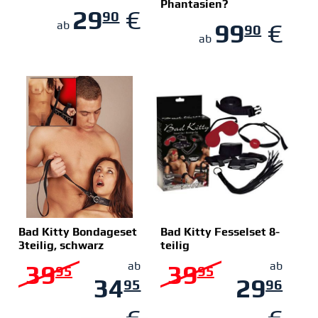
Phantasien?
29
€
90
ZUM SHOP
ZUM SHOP
99
€
ab
90
ab
Bad Kitty Bondageset
Bad Kitty Fesselset 8-
3teilig, schwarz
teilig
ZUM SHOP
ZUM SHOP
39
ab
39
ab
95
95
34
29
95
96