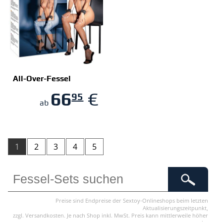
All-Over-Fessel
66
€
95
ZUM SHOP
ab
1
2
3
4
5
Preise sind Endpreise der Sextoy-Onlineshops beim letzten
Aktualisierungszeitpunkt,
zzgl. Versandkosten. Je nach Shop inkl. MwSt. Preis kann mittlerweile höher