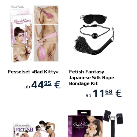
Fesselset »Bad Kitty«
Fetish Fantasy
Japanese Silk Rope
44
€
95
Bondage Kit
ZUM SHOP
ZUM SHOP
ab
11
€
68
ab