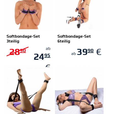
Softbondage-Set
Softbondage-Set
3teilig
6teilig
ZUM SHOP
ZUM SHOP
28
ab
39
€
90
90
24
ab
95
€