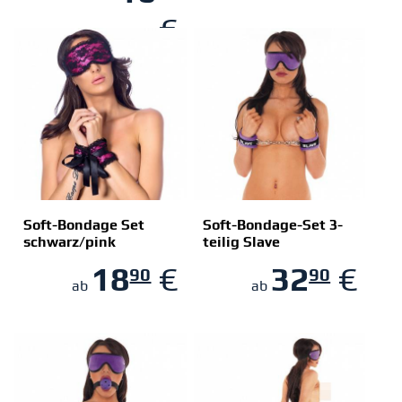
€
Soft-Bondage Set
Soft-Bondage-Set 3-
schwarz/pink
teilig Slave
ZUM SHOP
ZUM SHOP
18
€
32
€
90
90
ab
ab