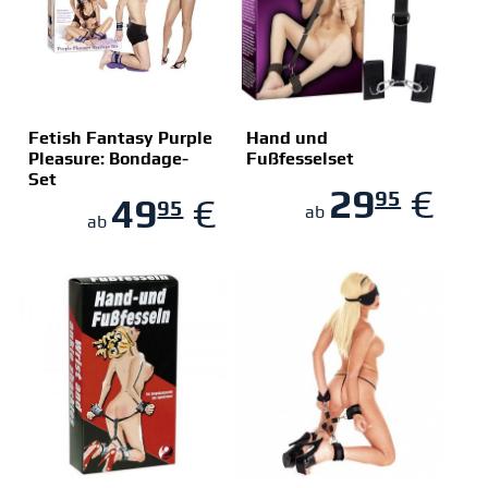
Fetish Fantasy Purple
Hand und
Pleasure: Bondage-
Fußfesselset
Set
ZUM SHOP
ZUM SHOP
29
€
95
49
€
95
ab
ab