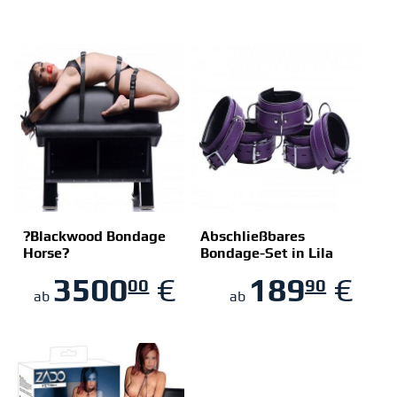
?Blackwood Bondage
Abschließbares
Horse?
Bondage-Set in Lila
ZUM SHOP
ZUM SHOP
3500
€
189
€
00
90
ab
ab