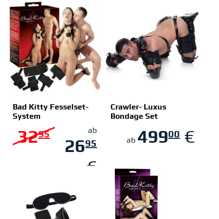
€
€
(Grundpreis: 11,65 € / Stück)
Bad Kitty Fesselset-
Crawler- Luxus
System
Bondage Set
ZUM SHOP
ZUM SHOP
32
ab
499
€
95
00
26
ab
95
€