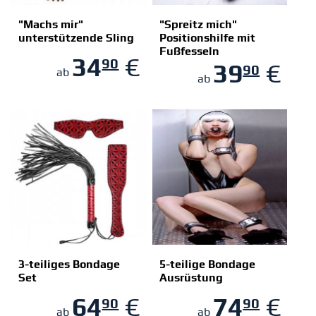
"Machs mir"
"Spreitz mich"
unterstützende Sling
Positionshilfe mit
Fußfesseln
ZUM SHOP
ZUM SHOP
34
€
90
39
€
90
ab
ab
3-teiliges Bondage
5-teilige Bondage
Set
Ausrüstung
ZUM SHOP
ZUM SHOP
64
€
74
€
90
90
ab
ab