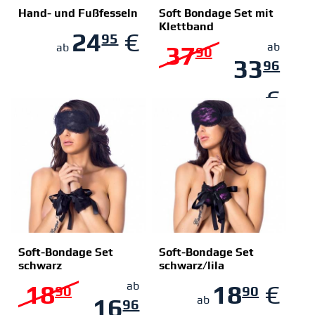
Hand- und Fußfesseln
Soft Bondage Set mit
Klettband
24
€
95
ZUM SHOP
ZUM SHOP
37
ab
ab
90
33
96
€
Soft-Bondage Set
Soft-Bondage Set
schwarz
schwarz/lila
ZUM SHOP
ZUM SHOP
18
ab
18
€
90
90
16
ab
96