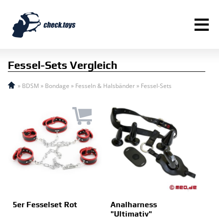
≡
Fessel-Sets Vergleich
»
BDSM
»
Bondage
»
Fesseln & Halsbänder
»
Fessel-Sets
5er Fesselset Rot
Analharness
"Ultimativ"