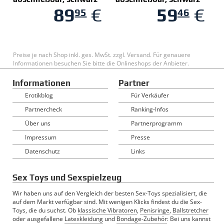
89
€
59
€
95
46
Preise je nach Shop inkl. ges. MwSt. zzgl. Versand. Für genauere
Informationen besuchen Sie bitte die Onlineshops der Anbieter.
Informationen
Partner
Erotikblog
Für Verkäufer
Partnercheck
Ranking-Infos
Über uns
Partnerprogramm
Impressum
Presse
Datenschutz
Links
Sex Toys und Sexspielzeug
Wir haben uns auf den Vergleich der besten Sex-Toys spezialisiert, die
auf dem Markt verfügbar sind. Mit wenigen Klicks findest du die Sex-
Toys, die du suchst. Ob
klassische Vibratoren
,
Penisringe
,
Ballstretcher
oder ausgefallene
Latexkleidung
und
Bondage-Zubehör
: Bei uns kannst