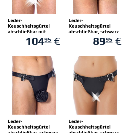
Leder-
Leder-
Keuschheitsgürtel
Keuschheitsgürtel
abschließbar mit
abschließbar, schwarz
Penisriemen, schwarz
104
€
89
€
95
95
Leder-
Leder-
Keuschheitsgürtel
Keuschheitsgürtel
abschließbar, schwarz
abschließbar, schwarz