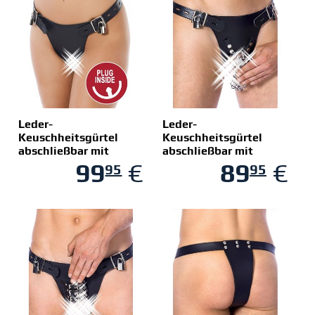
Leder-
Leder-
Keuschheitsgürtel
Keuschheitsgürtel
abschließbar mit
abschließbar mit
Analplug, schwarz
99
€
Peniskäfig, schwarz
89
€
95
95